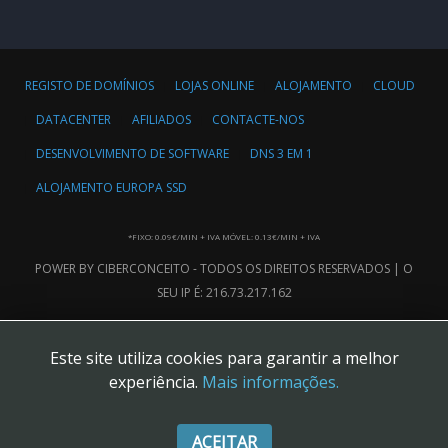
REGISTO DE DOMÍNIOS
LOJAS ONLINE
ALOJAMENTO
CLOUD
DATACENTER
AFILIADOS
CONTACTE-NOS
DESENVOLVIMENTO DE SOFTWARE
DNS 3 EM 1
ALOJAMENTO EUROPA SSD
*FIXO: 0.09€/MIN + IVA MÓVEL: 0.13€/MIN + IVA
POWER BY CIBERCONCEITO - TODOS OS DIREITOS RESERVADOS | O
SEU IP É: 216.73.217.162
Este site utiliza cookies para garantir a melhor
experiência.
Mais informações.
ACEITAR